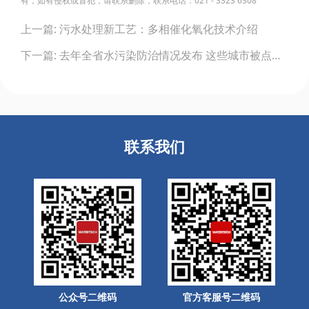
有，如有侵权或冒犯，请联系删除，联系电话：021 - 3323 6308
Post
上一篇: 污水处理新工艺：多相催化氧化技术介绍
navigation
下一篇: 去年全省水污染防治情况发布 这些城市被点了名！
联系我们
公众号二维码
官方客服号二维码