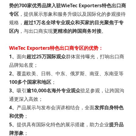
势的700家优秀品牌入驻WieTec Exporters特色出口商
专区
，提供展示形象和服务升级以及国际化的参观接待
规格，
超过1万名全球专业观众和买家的目光聚焦于专
区内
，与出口商实现
更精准的跨国商务对接
。
WieTec Exporters特色出口商专区的优势：
1、
面向
超过25万国际观众
群体宣传曝光，打响出口商
品牌知名度；
2、
覆盖欧美、日韩、中东、俄罗斯、南亚、东南亚等
100多个国家和地区
；
3、
吸引
逾10,000名海外专业观众
驻足参观，让跨国沟
通更深入高效；
4、
产品展示与发布会演讲相结合，全面
发挥自身特色
和优势
；
5、
提供具有国际化特色的展示搭建，助力企业
提升品
牌形象
；