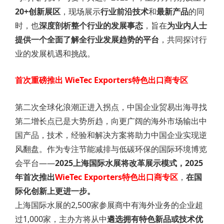
20+创新展区
，现场展示
行业前沿技术
和
最新产品
的同
时，也
深度剖析整个行业的发展事态
，旨在
为业内人士
提供一个全面了解全行业发展趋势的平台
，共同探讨行
业的发展机遇和挑战。
首次重磅推出
WieTec Exporters
特色出口商专区
第二次全球化浪潮正进入拐点，中国企业贸易出海寻找
第二增长点已是大势所趋，向更广阔的海外市场输出中
国产品，技术，经验和解决方案将助力中国企业实现逆
风翻盘。作为专注节能减排与低碳环保的国际环境博览
会平台——
2025上海国际水展将改革展示模式，2025
年首次推出
WieTec Exporters特色出口商专区
，
在国
际化创新上更进一步。
上海国际水展的2,500家参展商中有海外业务的企业超
过1,000家，主办方将从中
遴选拥有特色新品或技术优