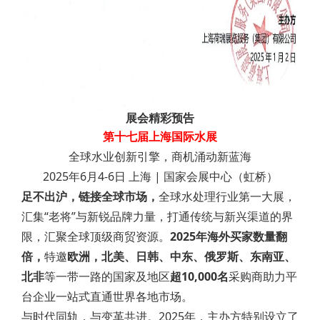
展会精彩预告
第十七届上海国际水展
全球水业创新引擎，商机涌动新蓝海
2025年6月4-6日 上海 | 国家会展中心（虹桥）
足不出沪，链接全球市场，
全球水处理行业第一大展，
汇集“老将”与新锐品牌力量，
打通传统与新兴渠道的界
限，
汇聚全球顶级商贸资源。
2025年海外买家数量翻
倍，
特邀
欧洲，北美、日韩、中东、
俄罗斯、东南亚、
北非
等一带一路
的国家及地区
超10,000名
采购商
助力平
台企业一站式直通世界各地市场。
与时代同轨，与变革共进。2025年，主办方特别设立了