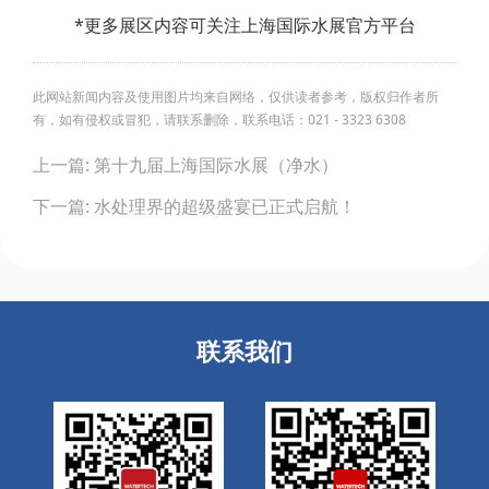
*更多展区内容可关注上海国际水展官方平台
此网站新闻内容及使用图片均来自网络，仅供读者参考，版权归作者所
有，如有侵权或冒犯，请联系删除，联系电话：021 - 3323 6308
Post
上一篇: 第十九届上海国际水展（净水）
navigation
下一篇: 水处理界的超级盛宴已正式启航！
联系我们