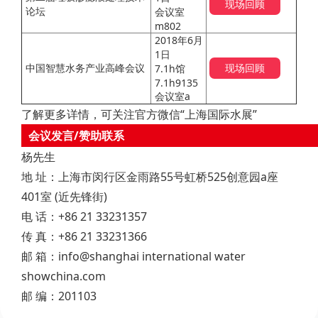
现场回顾
论坛
会议室
m802
2018年6月
1日
中国智慧水务产业高峰会议
现场回顾
7.1h馆
7.1h9135
会议室a
了解更多详情，可关注官方微信“上海国际水展”
会议发言/赞助联系
杨先生
地 址：上海市闵行区金雨路55号虹桥525创意园a座
401室 (近先锋街)
电 话：+86 21 33231357
传 真：+86 21 33231366
邮 箱：info@shanghai international water
showchina.com
邮 编：201103