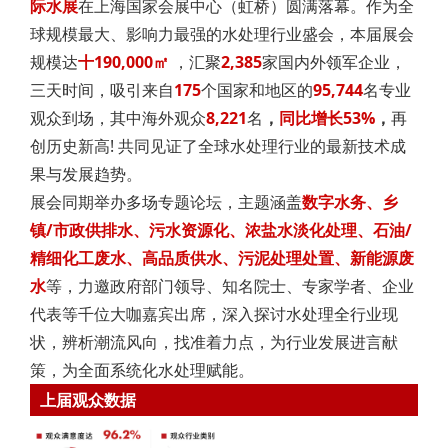
际水展
在上海国家会展中心（虹桥）圆满落幕。作为全
球规模最大、影响力最强的水处理行业盛会，本届展会
规模达
十190,000㎡
，汇聚
2,385
家国内外领军企业，
三天时间，吸引来自
175
个国家和地区的
95,744
名专业
观众到场，其中海外观众
8,221
名
，
同比增长53%
，
再
创历史新高! 共同见证了全球水处理行业的最新技术成
果与发展趋势。
展会同期举办多场专题论坛，主题涵盖
数字水务、
乡
镇/市政供排水、污水资源化、浓盐水淡化处理、石油/
精细化工废水、高品质供水、污泥处理处置、新能源废
水
等，力邀政府部门领导、知名院士、专家学者、企业
代表等千位大咖嘉宾出席，深入探讨水处理全行业现
状，辨析潮流风向，找准着力点，为行业发展进言献
策，为全面系统化水处理赋能。
上届观众数据